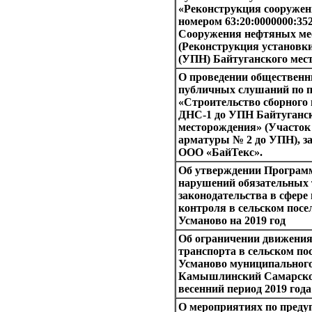
«Реконструкция сооружен
номером 63:20:0000000:352
Сооружения нефтяных ме
(Реконструкция установк
(УПН) Байтуганского мес
О проведении общественн
публичных слушаний по п
«Строительство сборного 
ДНС-1 до УПН Байтуганск
месторождения» (Участок 
арматуры № 2 до УПН), за
ООО «БайТекс».
Об утверждении Програм
нарушений обязательных 
законодательства в сфере
контроля в сельском посе
Усманово на 2019 год
Об ограничении движения
транспорта в сельском по
Усманово муниципального
Камышлинский Самарской
весенний период 2019 года
О мероприятиях по преду