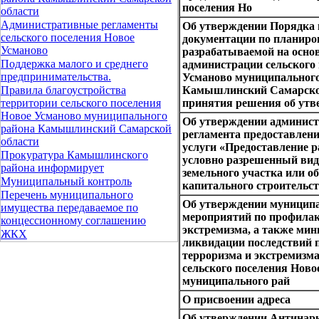
поселения Но
области
Административные регламенты
Об утверждении Порядка 
сельского поселения Новое
документации по планиро
Усманово
разрабатываемой на осно
Поддержка малого и среднего
администрации сельского
предпринимательства.
Усманово муниципального
Камышлинский Самарской
Правила благоустройства
принятия решения об утв
территории сельского поселения
Новое Усманово муниципального
Об утверждении админист
района Камышлинский Самарской
регламента предоставлен
области
услуги «Предоставление 
Прокуратура Камышлинского
условно разрешенный вид
района информирует
земельного участка или о
Муниципальный контроль
капитального строительс
Перечень муниципального
Об утверждении муницип
имущества передаваемое по
мероприятий по профилак
концессионному соглашению
экстремизма, а также мин
ЖКХ
ликвидации последствий 
терроризма и экстремизма
сельского поселения Ново
муниципального рай
О присвоении адреса
Об утверждении Антинар