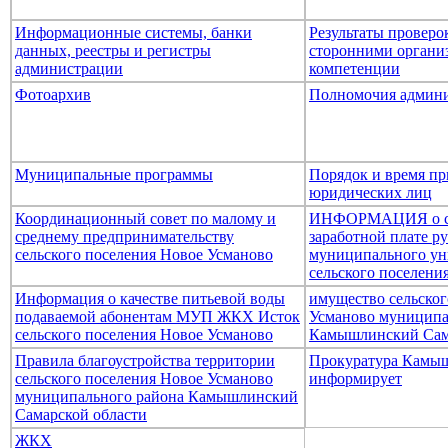
Информационные системы, банки
Результаты провер
данных, реестры и регистры
сторонними организ
администрации
компетенции
Фотоархив
Полномочия админ
Муниципальные программы
Порядок и время пр
юридических лиц
Координационный совет по малому и
ИНФОРМАЦИЯ о ср
среднему предпринимательству
заработной плате р
сельского поселения Новое Усманово
муниципального ун
сельского поселени
Информация о качестве питьевой воды
имущество сельског
подаваемой абонентам МУП ЖКХ Исток
Усманово муниципа
сельского поселения Новое Усманово
Камышлинский Сам
Правила благоустройства территории
Прокуратура Камыш
сельского поселения Новое Усманово
информирует
муниципального района Камышлинский
Самарской области
ЖКХ