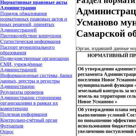
Раздел нормати
Нормативные правовые акты
Администрации
Администраци
Порядок обжалования
нормативных правовых актов и
Усманово му
иных решений, принятых
Администрацией
Самарской об
Противодействие коррупции
Статистическая информация
Паспорт муниципального
Орган, издавший данные н
образования
НОРМАТИВНЫЙ ПР
Подведомственные организации
СМИ, учреждённые
Об утверждении админист
Администрацией
регламента Администраци
Информационные системы, банки
поселения Новое Усманов
данных, реестры и регистры
муниципальной функции
Администрации
земельный контроль за и
Результаты проверок
земель на территории сел
Администрации сторонними
Новое Усманово »
организациями в рамках их
компетенции
Об утверждении плана ме
Полезная информация
выполнению условий Сог
Контрольно-счётный орган
по повышению эффектив
использования бюджетных
Фотоархив
увеличению поступлений 
Опрос