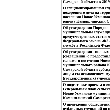
Самарской области в 2019
О специализированной сл
похоронного дела на терр
поселения Новое Усманов
района Камышлинский Са
Об утверждении Порядка 
муниципальным служащи
предусмотренных статьями 
Федерального закона -ФЗ
службе в Российской Фед
Об утверждении типовых 
(соглашений) о предостав
сельского поселения Ново
муниципального района
Самарской области субси
лицам (за исключением 
(государственных) учрежд
О подготовке проекта изм
Генеральный план сельско
Новое Усманово муниципа
Камышлинский Самарско
О проведении общественн
публичных слушаний по п