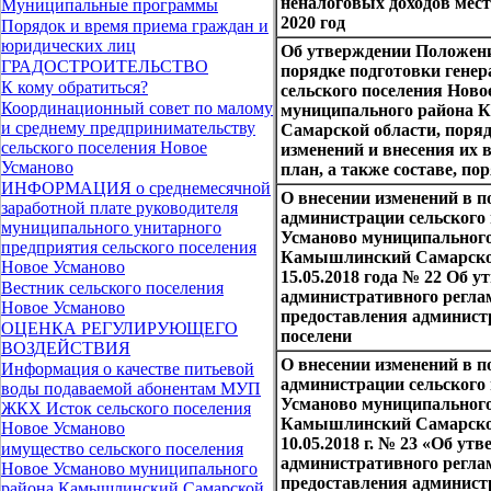
неналоговых доходов мест
Муниципальные программы
2020 год
Порядок и время приема граждан и
юридических лиц
Об утверждении Положения
ГРАДОСТРОИТЕЛЬСТВО
порядке подготовки генер
К кому обратиться?
сельского поселения Ново
Координационный совет по малому
муниципального района
и среднему предпринимательству
Самарской области, поряд
сельского поселения Новое
изменений и внесения их 
Усманово
план, а также составе, по
ИНФОРМАЦИЯ о среднемесячной
О внесении изменений в п
заработной плате руководителя
администрации сельского
муниципального унитарного
Усманово муниципального
предприятия сельского поселения
Камышлинский Самарской
Новое Усманово
15.05.2018 года № 22 Об 
Вестник сельского поселения
административного регла
Новое Усманово
предоставления админист
ОЦЕНКА РЕГУЛИРУЮЩЕГО
поселени
ВОЗДЕЙСТВИЯ
О внесении изменений в п
Информация о качестве питьевой
администрации сельского
воды подаваемой абонентам МУП
Усманово муниципального
ЖКХ Исток сельского поселения
Камышлинский Самарско
Новое Усманово
10.05.2018 г. № 23 «Об ут
имущество сельского поселения
административного регла
Новое Усманово муниципального
предоставления админист
района Камышлинский Самарской