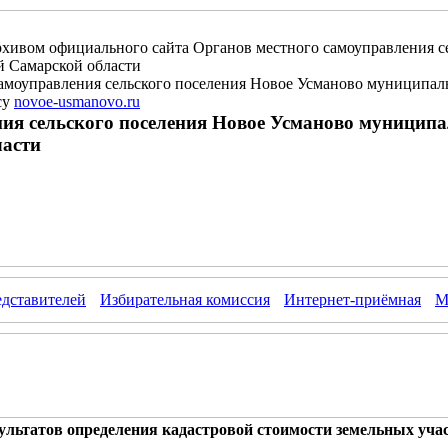
рхивом официального сайта Органов местного самоуправления с
 Самарской области
амоуправления сельского поселения Новое Усманово муниципа
су
novoe-usmanovo.ru
ия сельского поселения Новое Усманово муницип
асти
едставителей
Избирательная комиссия
Интернет-приёмная
М
ультатов определения кадастровой стоимости земельных учас