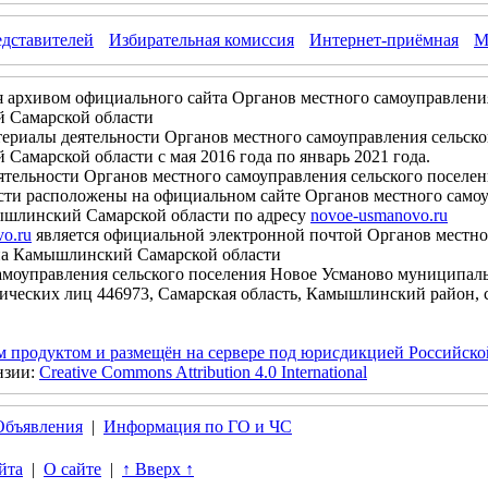
едставителей
Избирательная комиссия
Интернет-приёмная
М
я архивом официального сайта Органов местного самоуправлени
 Самарской области
иалы деятельности Органов местного самоуправления сельско
амарской области с мая 2016 года по январь 2021 года.
льности Органов местного самоуправления сельского поселе
ти расположены на официальном сайте Органов местного самоу
шлинский Самарской области по адресу
novoe-usmanovo.ru
vo.ru
является официальной электронной почтой Органов местно
на Камышлинский Самарской области
моуправления сельского поселения Новое Усманово муниципал
ических лиц 446973, Самарская область, Камышлинский район, с
м продуктом и размещён на сервере под юрисдикцией Российск
нзии:
Creative Commons Attribution 4.0 International
Объявления
|
Информация по ГО и ЧС
йта
|
О сайте
|
↑ Вверх ↑