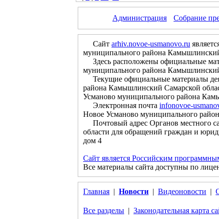
Администрация
Собрание пр
Сайт
arhiv.novoe-usmanovo.ru
являетс
муниципального района Камышлинский
Здесь расположены официальные матер
муниципального района Камышлинский С
Текущие официальные материалы деяте
района Камышлинский Самарской облас
Усманово муниципального района Камы
Электронная почта
infonovoe-usmano
Новое Усманово муниципального райо
Почтовый адрес Органов местного са
области для обращений граждан и юрид
дом 4
Сайт является Российским программны
Все материалы сайта доступны по лице
Главная
|
Новости
|
Видеоновости
|
Все разделы
|
Законодательная карта са