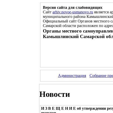
Версия сайта для слабовидящих
Сайт
arhiv.novoe-usmanovo.ru
является а
муниципального района Камышлинский
Официальный сайт Органов местного с
Самарской области расположен
по
адре
Органы местного самоуправлен
Камышлинский Самарской обл
Администрация
Собрание пр
Новости
И З В Е Щ Е Н И Е об утверждении рез
пунктов