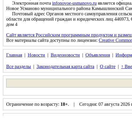
Электронная почта
infonovoe-usmanovo.ru
является официа
Новое Усманово муниципального района Камышлинский Сам
Почтовый адрес Органов местного самоуправления сельск
области для обращений граждан и юридических лиц 446973, 
дом 4
Сайт является Российским программным продуктом и размещ
Все материалы сайта доступны по лицензии:
Creative Commons 
Главная
|
Новости
|
Видеоновости
|
Объявления
|
Информ
Все разделы
|
Законодательная карта сайта
|
О сайте
|
↑ Вве
Ограничение по возрасту:
18+
. | Сегодня: 07 августа 2026
Вы просматриваете версию сайта для слабовидящих в следую
цвет фона - ГОЛУБОЙ, цвет текста - ТЁМНО-СИНИЙ, разм
Выбрать другой вариант просмотра сайта