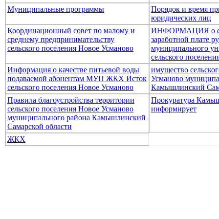
Муниципальные программы
Порядок и время пр
юридических лиц
Координационный совет по малому и
ИНФОРМАЦИЯ о ср
среднему предпринимательству
заработной плате р
сельского поселения Новое Усманово
муниципального ун
сельского поселени
Информация о качестве питьевой воды
имущество сельског
подаваемой абонентам МУП ЖКХ Исток
Усманово муниципа
сельского поселения Новое Усманово
Камышлинский Сам
Правила благоустройства территории
Прокуратура Камыш
сельского поселения Новое Усманово
информирует
муниципального района Камышлинский
Самарской области
ЖКХ