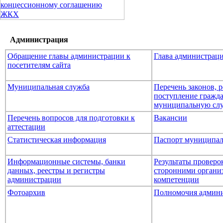
концессионному соглашению
ЖКХ
Администрация
Обращение главы администрации к
Глава администрац
посетителям сайта
Муниципальная служба
Перечень законов,
поступление гражда
муниципальную сл
Перечень вопросов для подготовки к
Вакансии
аттестации
Статистическая информация
Паспорт муниципал
Информационные системы, банки
Результаты провер
данных, реестры и регистры
сторонними организ
администрации
компетенции
Фотоархив
Полномочия админ