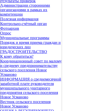
Результаты проверок
Администрации сторонними
организациями в рамках их
компетенции
Полезная информация
Контрольно-счётный орган
Фотоархив
Опрос
Муниципальные программы
Порядок и время приема граждан и
юридических лиц
ГРАДОСТРОИТЕЛЬСТВО
К кому обратиться?
Координационный совет по малому
и среднему предпринимательству
сельского поселения Новое
Усманово
ИНФОРМАЦИЯ о среднемесячной
заработной плате руководителя
муниципального унитарного
предприятия сельского поселения
Новое Усманово
Вестник сельского поселения
Новое Усманово
ОЦЕНКА РЕГУЛИРУЮЩЕГО