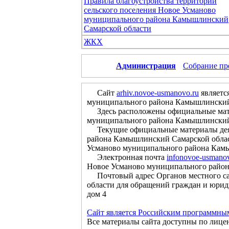
Правила благоустройства территории
сельского поселения Новое Усманово
муниципального района Камышлинский
Самарской области
ЖКХ
Администрация
Собрание пр
Сайт
arhiv.novoe-usmanovo.ru
являетс
муниципального района Камышлинский
Здесь расположены официальные матер
муниципального района Камышлинский С
Текущие официальные материалы деяте
района Камышлинский Самарской облас
Усманово муниципального района Камы
Электронная почта
infonovoe-usmano
Новое Усманово муниципального райо
Почтовый адрес Органов местного са
области для обращений граждан и юрид
дом 4
Сайт является Российским программны
Все материалы сайта доступны по лице