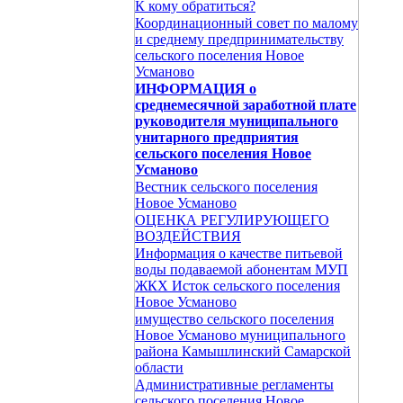
К кому обратиться?
Координационный совет по малому
и среднему предпринимательству
сельского поселения Новое
Усманово
ИНФОРМАЦИЯ о
среднемесячной заработной плате
руководителя муниципального
унитарного предприятия
сельского поселения Новое
Усманово
Вестник сельского поселения
Новое Усманово
ОЦЕНКА РЕГУЛИРУЮЩЕГО
ВОЗДЕЙСТВИЯ
Информация о качестве питьевой
воды подаваемой абонентам МУП
ЖКХ Исток сельского поселения
Новое Усманово
имущество сельского поселения
Новое Усманово муниципального
района Камышлинский Самарской
области
Административные регламенты
сельского поселения Новое