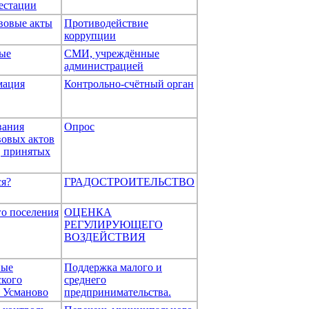
естации
вовые акты
Противодействие
коррупции
ые
СМИ, учреждённые
администрацией
мация
Контрольно-счётный орган
вания
Опрос
вовых актов
, принятых
ся?
ГРАДОСТРОИТЕЛЬСТВО
го поселения
ОЦЕНКА
РЕГУЛИРУЮЩЕГО
ВОЗДЕЙСТВИЯ
ные
Поддержка малого и
ского
среднего
 Усманово
предпринимательства.