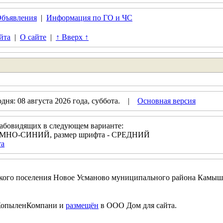
бъявления
|
Информация по ГО и ЧС
йта
|
О сайте
|
↑ Вверх ↑
ня: 08 августа 2026 года, суббота. |
Основная версия
лабовидящих в следующем варианте:
 ТЁМНО-СИНИЙ, размер шрифта - СРЕДНИЙ
та
ского поселения Новое Усманово муниципального района Камыш
опыленКомпани и
размещён
в ООО Дом для сайта.