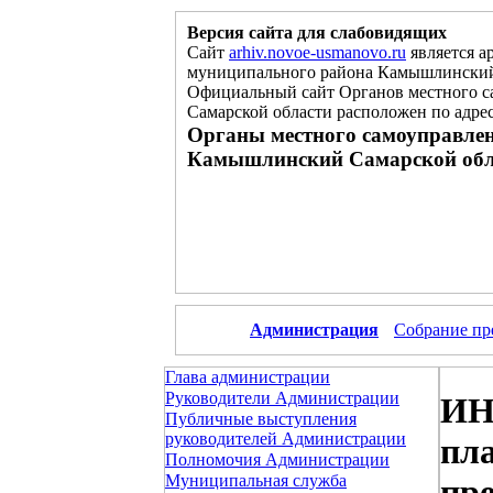
Версия сайта для слабовидящих
Сайт
arhiv.novoe-usmanovo.ru
является а
муниципального района Камышлинский
Официальный сайт Органов местного с
Самарской области расположен
по
адре
Органы местного самоуправлен
Камышлинский Самарской обл
Администрация
Собрание пр
Глава администрации
Руководители Администрации
ИН
Публичные выступления
руководителей Администрации
пл
Полномочия Администрации
Муниципальная служба
пре