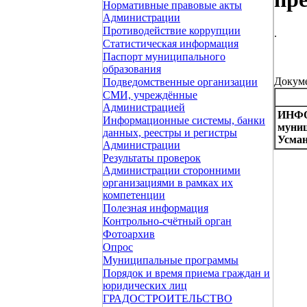
Нормативные правовые акты
Администрации
Противодействие коррупции
.
Статистическая информация
Паспорт муниципального
образования
Докуме
Подведомственные организации
СМИ, учреждённые
Администрацией
ИНФОР
Информационные системы, банки
муниц
данных, реестры и регистры
Усма
Администрации
Результаты проверок
Администрации сторонними
организациями в рамках их
компетенции
Полезная информация
Контрольно-счётный орган
Фотоархив
Опрос
Муниципальные программы
Порядок и время приема граждан и
юридических лиц
ГРАДОСТРОИТЕЛЬСТВО