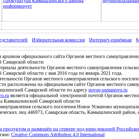
Прокуратура Камышлинского района
Муниципальный 
информирует
едставителей
Избирательная комиссия
Интернет-приёмная
М
я архивом официального сайта Органов местного самоуправлени
 Самарской области
иалы деятельности Органов местного самоуправления сельско
амарской области с мая 2016 года по январь 2021 года.
льности Органов местного самоуправления сельского поселе
ти расположены на официальном сайте Органов местного самоу
шлинский Самарской области по адресу
novoe-usmanovo.ru
vo.ru
является официальной электронной почтой Органов местно
на Камышлинский Самарской области
моуправления сельского поселения Новое Усманово муниципал
ических лиц 446973, Самарская область, Камышлинский район, с
м продуктом и размещён на сервере под юрисдикцией Российск
нзии:
Creative Commons Attribution 4.0 International