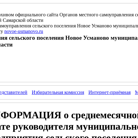
рхивом официального сайта Органов местного самоуправления с
 Самарской области
амоуправления сельского поселения Новое Усманово муниципа
су
novoe-usmanovo.ru
ия сельского поселения Новое Усманово муницип
асти
едставителей
Избирательная комиссия
Интернет-приёмная
М
ФОРМАЦИЯ о среднемесячной
ате руководителя муниципальн
дприятия сельского поселения