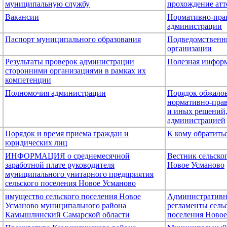
муниципальную службу
прохождение атт
Вакансии
Нормативно-пра
администрации
Паспорт муниципального образования
Подведомственн
организации
Результаты проверок администрации
Полезная инфор
сторонними организациями в рамках их
компетенции
Полномочия администрации
Порядок обжало
нормативно-пра
и иных решений
администрацией
Порядок и время приема граждан и
К кому обратить
юридических лиц
ИНФОРМАЦИЯ о среднемесячной
Вестник сельско
заработной плате руководителя
Новое Усманово
муниципального унитарного предприятия
сельского поселения Новое Усманово
имущество сельского поселения Новое
Административ
к
Усманово муниципального района
регламенты сель
Камышлинский Самарской области
поселения Новое