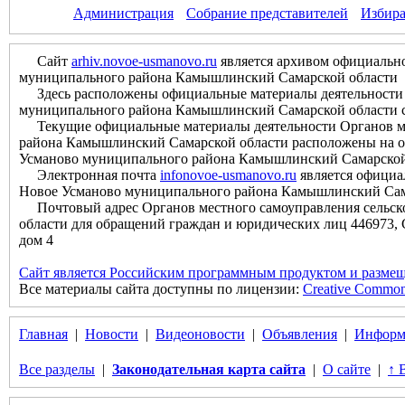
Администрация
Собрание представителей
Избира
Сайт
arhiv.novoe-usmanovo.ru
является архивом официально
муниципального района Камышлинский Самарской области
Здесь расположены официальные материалы деятельности О
муниципального района Камышлинский Самарской области с м
Текущие официальные материалы деятельности Органов мес
района Камышлинский Самарской области расположены на оф
Усманово муниципального района Камышлинский Самарской
Электронная почта
infonovoe-usmanovo.ru
является официа
Новое Усманово муниципального района Камышлинский Сам
Почтовый адрес Органов местного самоуправления сельск
области для обращений граждан и юридических лиц 446973, 
дом 4
Сайт является Российским программным продуктом и размещ
Все материалы сайта доступны по лицензии:
Creative Commons 
Главная
|
Новости
|
Видеоновости
|
Объявления
|
Информ
Все разделы
|
Законодательная карта сайта
|
О сайте
|
↑ 