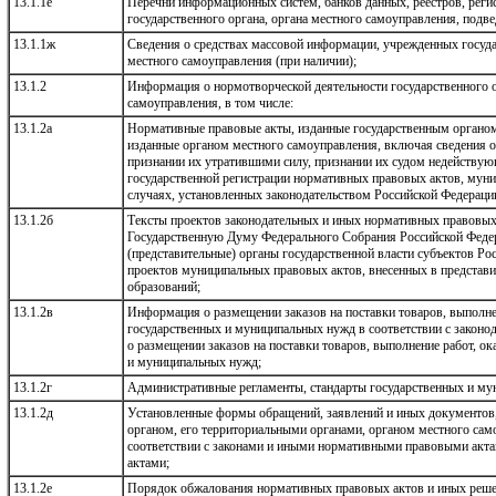
13.1.1е
Перечни информационных систем, банков данных, реестров, реги
государственного органа, органа местного самоуправления, подв
13.1.1ж
Сведения о средствах массовой информации, учрежденных госуд
местного самоуправления (при наличии);
13.1.2
Информация о нормотворческой деятельности государственного о
самоуправления, в том числе:
13.1.2а
Нормативные правовые акты, изданные государственным органом
изданные органом местного самоуправления, включая сведения о
признании их утратившими силу, признании их судом недействую
государственной регистрации нормативных правовых актов, мун
случаях, установленных законодательством Российской Федераци
13.1.2б
Тексты проектов законодательных и иных нормативных правовых
Государственную Думу Федерального Собрания Российской Федер
(представительные) органы государственной власти субъектов Ро
проектов муниципальных правовых актов, внесенных в представ
образований;
13.1.2в
Информация о размещении заказов на поставки товаров, выполнен
государственных и муниципальных нужд в соответствии с законо
о размещении заказов на поставки товаров, выполнение работ, ок
и муниципальных нужд;
13.1.2г
Административные регламенты, стандарты государственных и му
13.1.2д
Установленные формы обращений, заявлений и иных документов
органом, его территориальными органами, органом местного сам
соответствии с законами и иными нормативными правовыми ак
актами;
13.1.2е
Порядок обжалования нормативных правовых актов и иных реше