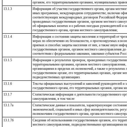
органом, его территориальными органами, муниципальных право
13.1.3
Информация об участии государственного органа, органа местно
иных программах, международном сотрудничестве, включая офи
соответствующих международных договоров Российской Федераци
проводимых государственным органом, органом местного самоуп
об официальных визитах и о рабочих поездках руководителей и 
государственного органа, органа местного самоуправления;
13.1.4
Информация о состоянии защиты населения и территорий от чре
мерах по обеспечению их безопасности, о прогнозируемых и воз
приемах и способах защиты населения от них, а также иную ин
государственным органом, органом местного самоуправления до 
соответствии с федеральными законами, законами субъектов Рос
13.1.5
Информация о результатах проверок, проведенных государственн
территориальными органами, органом местного самоуправления
организациями в пределах их полномочий, а также о результатах
государственном органе, его территориальных органах, органе ме
подведомственных организациях
13.1.6
Тексты официальных выступлений и заявлений руководителей и з
государственного органа, его территориальных органов, органа м
13.1.7
Статистическая информация о деятельности государственного орг
самоуправления, в том числе:
13.1.7а
Статистические данные и показатели, характеризующие состояние
экономической, социальной и иных сфер жизнедеятельности, регу
полномочиям государственного органа, органа местного самоупр
13.1.7б
Сведения об использовании государственным органом, его терри
местного самоуправления, подведомственными организациями в