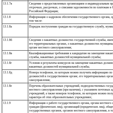
13.1.7в
Сведения о предоставленных организациям и индивидуальным пр
отсрочках, рассрочках, о списании задолженности по платежам 
Российской Федерации;
13.1.8
Информация о кадровом обеспечении государственного органа, о
том числе:
13.1.8а
Порядок поступления граждан на государственную службу, муни
13.1.8б
Сведения о вакантных должностях государственной службы, име
его территориальных органах, о вакантных должностях муницип
органе местного самоуправления;
13.1.8в
Квалификационные требования к кандидатам на замещение вакан
службы, вакантных должностей муниципальной службы;
13.1.8г
Условия и результаты конкурсов на замещение вакантных должно
вакантных должностей муниципальной службы;
13.1.8д
Номера телефонов, по которым можно получить информацию по 
должностей в государственном органе, его территориальных орган
самоуправления;
13.1.8е
Перечень образовательных учреждений, подведомственных госуда
местного самоуправления (при наличии), с указанием почтовых а
учреждений, а также номеров телефонов, по которым можно пол
характера об этих образовательных учреждениях;
13.1.9
Информация о работе государственного органа, органа местного
граждан (физических лиц), организаций (юридических лиц), общ
государственных органов, органов местного самоуправления, в т