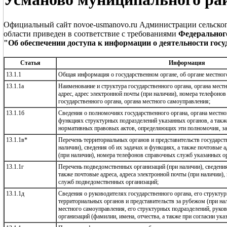
Официальный сайт novoe-usmanovo.ru Администрации сельско
области приведен в соответствие с требованиями
Федерального
"Об обеспечении доступа к информации о деятельности гос
Статья
Информация
13.1.1
Общая информация о государственном органе, об органе местного
13.1.1а
Наименование и структура государственного органа, органа мест
адрес, адрес электронной почты (при наличии), номера телефоно
государственного органа, органа местного самоуправления;
13.1.1б
Сведения о полномочиях государственного органа, органа местно
функциях структурных подразделений указанных органов, а также
нормативных правовых актов, определяющих эти полномочия, за
13.1.1в*
Перечень территориальных органов и представительств государст
наличии), сведения об их задачах и функциях, а также почтовые а
(при наличии), номера телефонов справочных служб указанных ор
13.1.1г
Перечень подведомственных организаций (при наличии), сведения
также почтовые адреса, адреса электронной почты (при наличии)
служб подведомственных организаций;
13.1.1д
Сведения о руководителях государственного органа, его структу
территориальных органов и представительств за рубежом (при на
местного самоуправления, его структурных подразделений, рук
организаций (фамилии, имена, отчества, а также при согласии ука