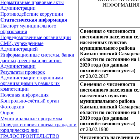
Нормативные правовые акты
ИНФОРМАЦИЯ
Администрации
Противодействие коррупции
Статистическая информация
Паспорт муниципального
Сведения о численности
образования
постоянного населения се
Подведомственные организации
населенных пунктов
СМИ, учреждённые
муниципального района
Администрацией
Камышлинский Самарск
Информационные системы, банки
области по состоянию на 
данных, реестры и регистры
2020 года (по данным
Администрации
похозяйственного учета)
Результаты проверок
от 28.02.2017
Администрации сторонними
организациями в рамках их
Сведения о численности
компетенции
постоянного населения се
Полезная информация
населенных пунктов
Контрольно-счётный орган
муниципального района
Камышлинский Самарск
Фотоархив
области по состоянию на 
Опрос
2019 года (по данным
Муниципальные программы
похозяйственного учета)
Порядок и время приема граждан и
от 28.02.1980
юридических лиц
ГРАДОСТРОИТЕЛЬСТВО
Численность населения се