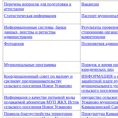
Перечень вопросов для подготовки к
Вакансии
аттестации
Статистическая информация
Паспорт муниципал
Информационные системы, банки
Результаты провер
данных, реестры и регистры
сторонними организ
администрации
компетенции
Фотоархив
Полномочия админ
Муниципальные программы
Порядок и время пр
юридических лиц
Координационный совет по малому и
ИНФОРМАЦИЯ о ср
среднему предпринимательству
заработной плате р
сельского поселения Новое Усманово
муниципального ун
сельского поселени
Информация о качестве питьевой воды
имущество сельског
подаваемой абонентам МУП ЖКХ Исток
Усманово муниципа
сельского поселения Новое Усманово
Камышлинский Сам
Правила благоустройства территории
Прокуратура Камыш