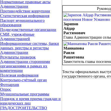
Нормативные правовые акты
Администрации
Руково
Противодействие коррупции
Статистическая информация
Паспорт муниципального
Зарипов
образования
Айдар
Подведомственные организации
Растямович
СМИ, учреждённые
Глава Администрации сель
Администрацией
Информационные системы, банки
данных, реестры и регистры
Маннапова
Администрации
Раиля
Рашитовна
Результаты проверок
Заместитель главы поселен
Администрации сторонними
организациями в рамках их
компетенции
Тексты официальных выступ
Полезная информация
государственного органа, е
Контрольно-счётный орган
Фотоархив
Опрос
Муниципальные программы
Порядок и время приема граждан и
юридических лиц
ГРАДОСТРОИТЕЛЬСТВО