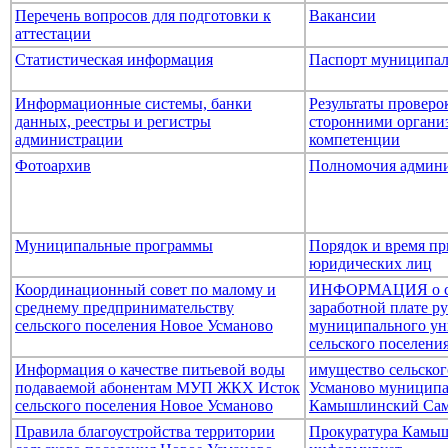
Перечень вопросов для подготовки к
Вакансии
аттестации
Статистическая информация
Паспорт муниципал
Информационные системы, банки
Результаты провер
данных, реестры и регистры
сторонними организ
администрации
компетенции
Фотоархив
Полномочия админ
Муниципальные программы
Порядок и время пр
юридических лиц
Координационный совет по малому и
ИНФОРМАЦИЯ о ср
среднему предпринимательству
заработной плате р
сельского поселения Новое Усманово
муниципального ун
сельского поселени
Информация о качестве питьевой воды
имущество сельског
подаваемой абонентам МУП ЖКХ Исток
Усманово муниципа
сельского поселения Новое Усманово
Камышлинский Сам
Правила благоустройства территории
Прокуратура Камыш