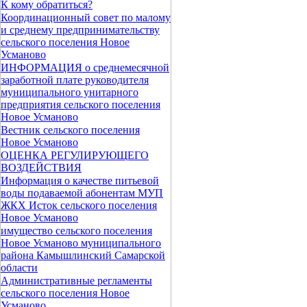
К кому обратиться?
Координационный совет по малому
и среднему предпринимательству
сельского поселения Новое
Усманово
ИНФОРМАЦИЯ о среднемесячной
заработной плате руководителя
муниципального унитарного
предприятия сельского поселения
Новое Усманово
Вестник сельского поселения
Новое Усманово
ОЦЕНКА РЕГУЛИРУЮЩЕГО
ВОЗДЕЙСТВИЯ
Информация о качестве питьевой
воды подаваемой абонентам МУП
ЖКХ Исток сельского поселения
Новое Усманово
имущество сельского поселения
Новое Усманово муниципального
района Камышлинский Самарской
области
Административные регламенты
сельского поселения Новое
Усманово