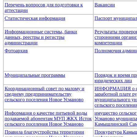
Перечень вопросов для подготовки к
Вакансии
аттестации
Статистическая информация
Паспорт муниципал
Информационные системы, банки
Результаты провер
данных, реестры и регистры
сторонними организ
администрации
компетенции
Фотоархив
Полномочия админ
Муниципальные программы
Порядок и время пр
юридических лиц
Координационный совет по малому и
ИНФОРМАЦИЯ о ср
среднему предпринимательству
заработной плате р
сельского поселения Новое Усманово
муниципального ун
сельского поселени
Информация о качестве питьевой воды
имущество сельског
подаваемой абонентам МУП ЖКХ Исток
Усманово муниципа
сельского поселения Новое Усманово
Камышлинский Сам
Правила благоустройства территории
Прокуратура Камыш