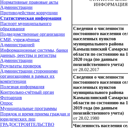
Нормативные правовые акты
ИНФОРМАЦИЯ
Администрации
Противодействие коррупции
Статистическая информация
Паспорт муниципального
Сведения о численности
образования
постоянного населения се
Подведомственные организации
населенных пунктов
СМИ, учреждённые
муниципального района
Администрацией
Камышлинский Самарск
Информационные системы, банки
области по состоянию на 
данных, реестры и регистры
2020 года (по данным
Администрации
похозяйственного учета)
Результаты проверок
от 28.02.2017
Администрации сторонними
организациями в рамках их
Сведения о численности
компетенции
постоянного населения се
Полезная информация
населенных пунктов
Контрольно-счётный орган
муниципального района
Камышлинский Самарск
Фотоархив
области по состоянию на 
Опрос
2019 года (по данным
Муниципальные программы
похозяйственного учета)
Порядок и время приема граждан и
от 28.02.1980
юридических лиц
ГРАДОСТРОИТЕЛЬСТВО
Численность населения се