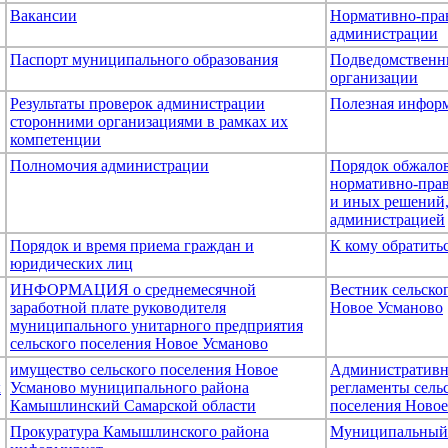
Вакансии
Нормативно-пра
администрации
Паспорт муниципального образования
Подведомственн
организации
Результаты проверок администрации
Полезная инфор
сторонними организациями в рамках их
компетенции
Полномочия администрации
Порядок обжало
нормативно-пра
и иных решений
администрацией
Порядок и время приема граждан и
К кому обратить
юридических лиц
ИНФОРМАЦИЯ о среднемесячной
Вестник сельско
заработной плате руководителя
Новое Усманово
муниципального унитарного предприятия
сельского поселения Новое Усманово
имущество сельского поселения Новое
Административ
к
Усманово муниципального района
регламенты сель
Камышлинский Самарской области
поселения Новое
Прокуратура Камышлинского района
Муниципальный 