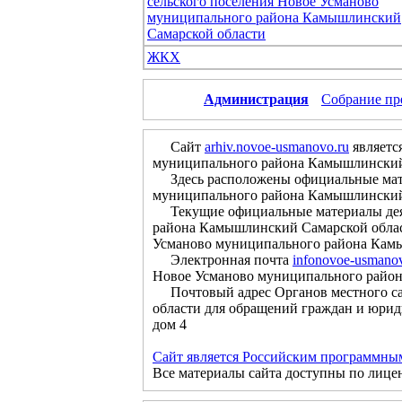
сельского поселения Новое Усманово
муниципального района Камышлинский
Самарской области
ЖКХ
Администрация
Собрание пр
Сайт
arhiv.novoe-usmanovo.ru
являетс
муниципального района Камышлинский
Здесь расположены официальные матер
муниципального района Камышлинский С
Текущие официальные материалы деяте
района Камышлинский Самарской облас
Усманово муниципального района Камы
Электронная почта
infonovoe-usmano
Новое Усманово муниципального райо
Почтовый адрес Органов местного са
области для обращений граждан и юрид
дом 4
Сайт является Российским программны
Все материалы сайта доступны по лице