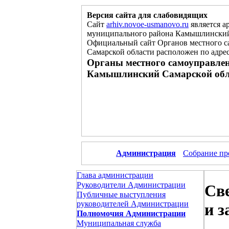
Версия сайта для слабовидящих
Сайт
arhiv.novoe-usmanovo.ru
является а
муниципального района Камышлинский
Официальный сайт Органов местного с
Самарской области расположен
по
адре
Органы местного самоуправлен
Камышлинский Самарской обл
Администрация
Собрание пр
Глава администрации
Руководители Администрации
Cв
Публичные выступления
руководителей Администрации
и 
Полномочия Администрации
Муниципальная служба