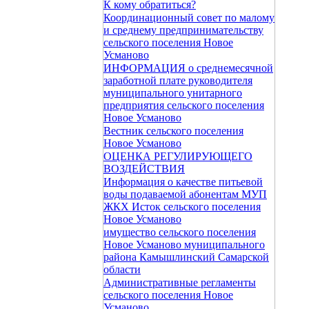
К кому обратиться?
Координационный совет по малому
и среднему предпринимательству
сельского поселения Новое
Усманово
ИНФОРМАЦИЯ о среднемесячной
заработной плате руководителя
муниципального унитарного
предприятия сельского поселения
Новое Усманово
Вестник сельского поселения
Новое Усманово
ОЦЕНКА РЕГУЛИРУЮЩЕГО
ВОЗДЕЙСТВИЯ
Информация о качестве питьевой
воды подаваемой абонентам МУП
ЖКХ Исток сельского поселения
Новое Усманово
имущество сельского поселения
Новое Усманово муниципального
района Камышлинский Самарской
области
Административные регламенты
сельского поселения Новое
Усманово