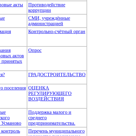
вовые акты
Противодействие
коррупции
ые
СМИ, учреждённые
администрацией
мация
Контрольно-счётный орган
вания
Опрос
вовых актов
, принятых
ся?
ГРАДОСТРОИТЕЛЬСТВО
го поселения
ОЦЕНКА
РЕГУЛИРУЮЩЕГО
ВОЗДЕЙСТВИЯ
ные
Поддержка малого и
ского
среднего
 Усманово
предпринимательства.
контроль
Перечень муниципального