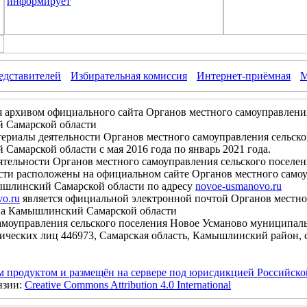
информирует
едставителей
Избирательная комиссия
Интернет-приёмная
М
я архивом официального сайта Органов местного самоуправлени
 Самарской области
иалы деятельности Органов местного самоуправления сельско
амарской области с мая 2016 года по январь 2021 года.
льности Органов местного самоуправления сельского поселе
ти расположены на официальном сайте Органов местного самоу
шлинский Самарской области по адресу
novoe-usmanovo.ru
vo.ru
является официальной электронной почтой Органов местно
на Камышлинский Самарской области
моуправления сельского поселения Новое Усманово муниципал
ических лиц 446973, Самарская область, Камышлинский район, с
м продуктом и размещён на сервере под юрисдикцией Российск
нзии:
Creative Commons Attribution 4.0 International