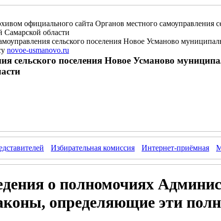
рхивом официального сайта Органов местного самоуправления с
 Самарской области
амоуправления сельского поселения Новое Усманово муниципа
су
novoe-usmanovo.ru
ия сельского поселения Новое Усманово муницип
асти
едставителей
Избирательная комиссия
Интернет-приёмная
М
едения о полномочиях Админи
законы, определяющие эти пол