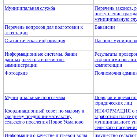
Муниципальная служба
Перечень законов,
поступление гражда
муниципальную сл
Перечень вопросов для подготовки к
Вакансии
аттестации
Статистическая информация
Паспорт муниципал
Информационные системы, банки
Результаты провер
данных, реестры и регистры
сторонними организ
администрации
компетенции
Фотоархив
Полномочия админ
Муниципальные программы
Порядок и время пр
юридических лиц
Координационный совет по малому и
ИНФОРМАЦИЯ о ср
среднему предпринимательству
заработной плате р
сельского поселения Новое Усманово
муниципального ун
сельского поселени
Информация о качестве питьевой воды
имущество сельског