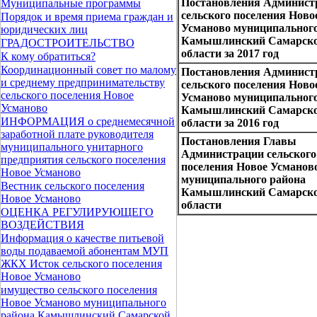
Постановления Админист
Муниципальные программы
сельского поселения Ново
Порядок и время приема граждан и
Усманово муниципального
юридических лиц
Камышлинский Самарск
ГРАДОСТРОИТЕЛЬСТВО
области за 2017 год
К кому обратиться?
Координационный совет по малому
Постановления Админист
и среднему предпринимательству
сельского поселения Ново
сельского поселения Новое
Усманово муниципального
Усманово
Камышлинский Самарск
ИНФОРМАЦИЯ о среднемесячной
области за 2016 год
заработной плате руководителя
Постановления Главы
муниципального унитарного
Администрации сельского
предприятия сельского поселения
поселения Новое Усманов
Новое Усманово
муниципального района
Вестник сельского поселения
Камышлинский Самарск
Новое Усманово
области
ОЦЕНКА РЕГУЛИРУЮЩЕГО
ВОЗДЕЙСТВИЯ
Информация о качестве питьевой
воды подаваемой абонентам МУП
ЖКХ Исток сельского поселения
Новое Усманово
имущество сельского поселения
Новое Усманово муниципального
района Камышлинский Самарской