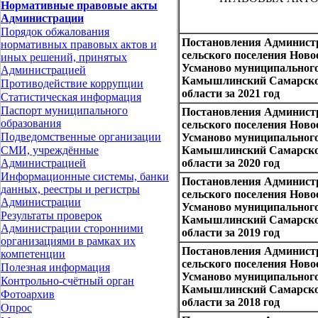
Нормативные правовые акты
Администрации
Порядок обжалования
Постановления Админист
нормативных правовых актов и
сельского поселения Ново
иных решений, принятых
Усманово муниципального
Администрацией
Камышлинский Самарск
Противодействие коррупции
области за 2021 год
Статистическая информация
Паспорт муниципального
Постановления Админист
образования
сельского поселения Ново
Подведомственные организации
Усманово муниципального
Камышлинский Самарск
СМИ, учреждённые
области за 2020 год
Администрацией
Информационные системы, банки
Постановления Админист
данных, реестры и регистры
сельского поселения Ново
Администрации
Усманово муниципального
Результаты проверок
Камышлинский Самарск
Администрации сторонними
области за 2019 год
организациями в рамках их
Постановления Админист
компетенции
сельского поселения Ново
Полезная информация
Усманово муниципального
Контрольно-счётный орган
Камышлинский Самарск
Фотоархив
области за 2018 год
Опрос