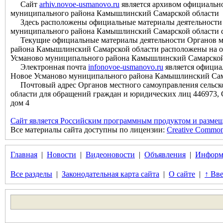
Сайт
arhiv.novoe-usmanovo.ru
является архивом официально
муниципального района Камышлинский Самарской области
Здесь расположены официальные материалы деятельности О
муниципального района Камышлинский Самарской области с м
Текущие официальные материалы деятельности Органов мес
района Камышлинский Самарской области расположены на оф
Усманово муниципального района Камышлинский Самарской
Электронная почта
infonovoe-usmanovo.ru
является официа
Новое Усманово муниципального района Камышлинский Сам
Почтовый адрес Органов местного самоуправления сельск
области для обращений граждан и юридических лиц 446973, 
дом 4
Сайт является Российским программным продуктом и размещ
Все материалы сайта доступны по лицензии:
Creative Commons 
Главная
|
Новости
|
Видеоновости
|
Объявления
|
Информ
Все разделы
|
Законодательная карта сайта
|
О сайте
|
↑ Вве