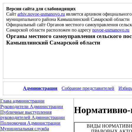
Версия сайта для слабовидящих
Сайт
arhiv.novoe-usmanovo.ru
является архивом официального 
муниципального района Камышлинский Самарской области
Официальный сайт Органов местного самоуправления сельс
Самарской области расположен
по
адресу
novoe-usmanovo.ru
Органы местного самоуправления сельского по
Камышлинский Самарской области
Администрация
Собрание представителей
Избир
Глава администрации
Руководители Администрации
Нормативно-
Публичные выступления
руководителей Администрации
Полномочия Администрации
ВИДЫ НОРМАТИВ
Муниципальная служба
ПРАВОВЫХ АКТ