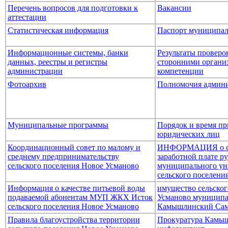
Перечень вопросов для подготовки к
Вакансии
аттестации
Статистическая информация
Паспорт муниципал
Информационные системы, банки
Результаты провер
данных, реестры и регистры
сторонними организ
администрации
компетенции
Фотоархив
Полномочия админ
Муниципальные программы
Порядок и время пр
юридических лиц
Координационный совет по малому и
ИНФОРМАЦИЯ о ср
среднему предпринимательству
заработной плате р
сельского поселения Новое Усманово
муниципального ун
сельского поселени
Информация о качестве питьевой воды
имущество сельског
подаваемой абонентам МУП ЖКХ Исток
Усманово муниципа
сельского поселения Новое Усманово
Камышлинский Сам
Правила благоустройства территории
Прокуратура Камыш