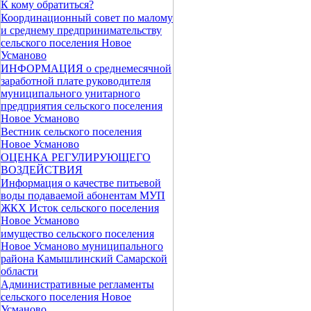
К кому обратиться?
Координационный совет по малому
и среднему предпринимательству
сельского поселения Новое
Усманово
ИНФОРМАЦИЯ о среднемесячной
заработной плате руководителя
муниципального унитарного
предприятия сельского поселения
Новое Усманово
Вестник сельского поселения
Новое Усманово
ОЦЕНКА РЕГУЛИРУЮЩЕГО
ВОЗДЕЙСТВИЯ
Информация о качестве питьевой
воды подаваемой абонентам МУП
ЖКХ Исток сельского поселения
Новое Усманово
имущество сельского поселения
Новое Усманово муниципального
района Камышлинский Самарской
области
Административные регламенты
сельского поселения Новое
Усманово