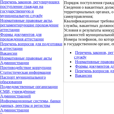
Перечень законов, регулирующих
Порядок поступления гражд
поступление граждан на
Сведения о вакантных долж
государственную и
территориальных органах, 
муниципальную службу
самоуправления;
Нормативные правовые акты,
Квалификационные требован
регламентирующие прохождение
службы, вакантных должно
аттестации
Условия и результаты конк
Формы документов для
должностей муниципальной
прохождения аттестации
Номера телефонов, по кото
в государственном органе, 
Перечень вопросов для подготовки
к аттестации
Перечень законов, р
Вакансии
службу
Нормативные правовые акты
Нормативные правовы
Администрации
Формы документов дл
Противодействие коррупции
Перечень вопросов дл
Статистическая информация
Вакансии
Паспорт муниципального
образования
Подведомственные организации
СМИ, учреждённые
Администрацией
Информационные системы, банки
данных, реестры и регистры
Администрации