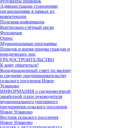
Результаты проверок
Администрации сторонними
организациями в рамках их
компетенции
Полезная информация
Контрольно-счётный орган
Фотоархив
Опрос
Муниципальные программы
Порядок и время приема граждан и
юридических лиц
ГРАДОСТРОИТЕЛЬСТВО
К кому обратиться?
Координационный совет по малому
и среднему предпринимательству
сельского поселения Новое
Усманово
ИНФОРМАЦИЯ о среднемесячной
заработной плате руководителя
муниципального унитарного
предприятия сельского поселения
Новое Усманово
Вестник сельского поселения
Новое Усманово
ОЦЕНКА РЕГУЛИРУЮЩЕГО