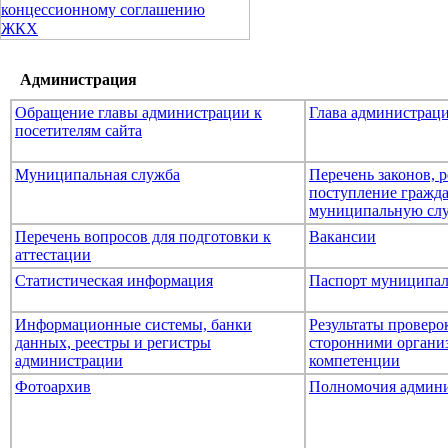
концессионному соглашению
ЖКХ
Администрация
Обращение главы администрации к
Глава администрац
посетителям сайта
Муниципальная служба
Перечень законов,
поступление гражда
муниципальную сл
Перечень вопросов для подготовки к
Вакансии
аттестации
Статистическая информация
Паспорт муниципал
Информационные системы, банки
Результаты провер
данных, реестры и регистры
сторонними организ
администрации
компетенции
Фотоархив
Полномочия админ