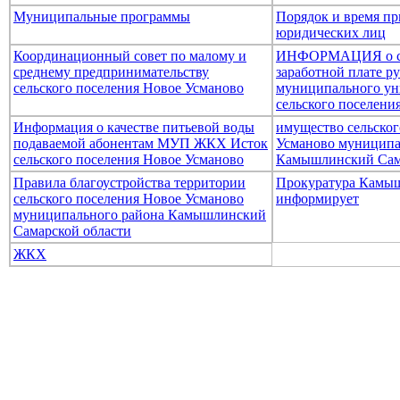
Муниципальные программы
Порядок и время пр
юридических лиц
Координационный совет по малому и
ИНФОРМАЦИЯ о ср
среднему предпринимательству
заработной плате р
сельского поселения Новое Усманово
муниципального ун
сельского поселени
Информация о качестве питьевой воды
имущество сельског
подаваемой абонентам МУП ЖКХ Исток
Усманово муниципа
сельского поселения Новое Усманово
Камышлинский Сам
Правила благоустройства территории
Прокуратура Камыш
сельского поселения Новое Усманово
информирует
муниципального района Камышлинский
Самарской области
ЖКХ