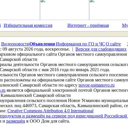
й
Избирательная комиссия
Интернет - приёмная
Му
Видеоновости
Объявления
Информация по ГО и ЧС
О сайте
: 09 августа 2026 года, воскресенье. |
Версия для слабовидящих
архивом официального сайта Органов местного самоуправления 
Самарской области
алы деятельности Органов местного самоуправления сельског
арской области с мая 2016 года по январь 2021 года.
ьности Органов местного самоуправления сельского поселени
 расположены на официальном сайте Органов местного самоупр
линский Самарской области по адресу
novoe-usmanovo.ru
.ru
является официальной электронной почтой Органов местного
 Камышлинский Самарской области
управления сельского поселения Новое Усманово муниципаль
еских лиц 446973, Самарская область, Камышлинский район, сел
зии:
Creative Commons Attribution 4.0 International
продуктом и размещён на сервере под юрисдикцией Российско
и и
размещён
в ООО Дом для сайта.