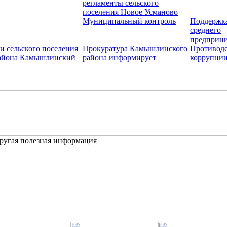
регламенты сельского
поселения Новое Усманово
Муниципальный контроль
Поддержка
среднего
предприни
и сельского поселения
Прокуратура Камышлинского
Противод
района Камышлинский
района информирует
коррупци
другая полезная информация