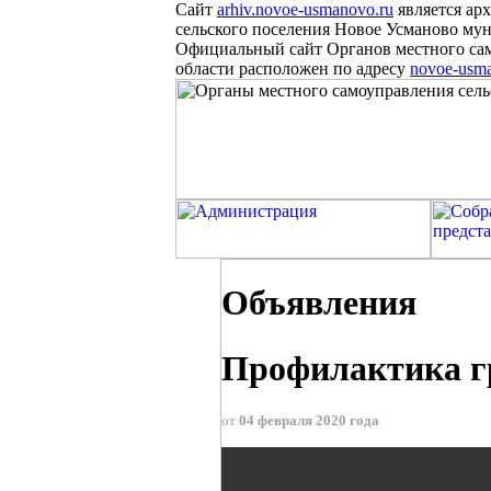
Сайт
arhiv.novoe-usmanovo.ru
является ар
сельского поселения Новое Усманово м
Официальный сайт Органов местного са
области расположен
по
адресу
novoe-usm
Объявления
Профилактика г
от
04 февраля 2020 года