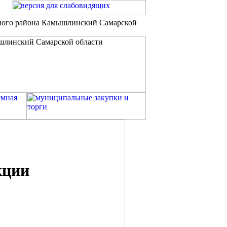
ьного района Камышлинский Самарской
кции