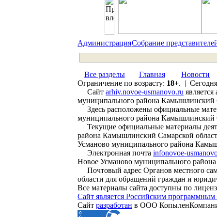
Администрация
Собрание представителе
Все разделы
Главная
Новости
Ограничение по возрасту:
18+
. | Сегодня
Сайт
arhiv.novoe-usmanovo.ru
является 
муниципального района Камышлинский 
Здесь расположены официальные матери
муниципального района Камышлинский Сам
Текущие официальные материалы деятел
района Камышлинский Самарской области
Усманово муниципального района Камыш
Электронная почта
infonovoe-usmanovo
Новое Усманово муниципального района
Почтовый адрес Органов местного само
области для обращений граждан и юридич
Все материалы сайта доступны по лицен
Сайт является Российским программным 
Сайт
разработан
в ООО КопыленКомпан