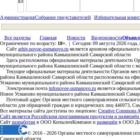
Администрация
Собрание представителей
Избирательная комис
Все разделы
Главная
Новости
Видеоновости
Объявл
Ограничение по возрасту:
18+
. | Сегодня: 09 августа 2026 года,
Сайт
arhiv.novoe-usmanovo.ru
является архивом официального 
муниципального района Камышлинский Самарской области
Здесь расположены официальные материалы деятельности Орга
муниципального района Камышлинский Самарской области с мая 
Текущие официальные материалы деятельности Органов местн
района Камышлинский Самарской области расположены на офиц
Усманово муниципального района Камышлинский Самарской об
Электронная почта
infonovoe-usmanovo.ru
является официальн
Новое Усманово муниципального района Камышлинский Самарс
Почтовый адрес Органов местного самоуправления сельского
области для обращений граждан и юридических лиц 446973, Сам
Все материалы сайта доступны по лицензии:
Creative Commons Att
Сайт является Российским программным продуктом и размещён
Сайт
разработан
в ООО КопыленКомпани и
размещён
в ООО Дом
© 2016 - 2026 Органы местного самоуправления с
Самарской области