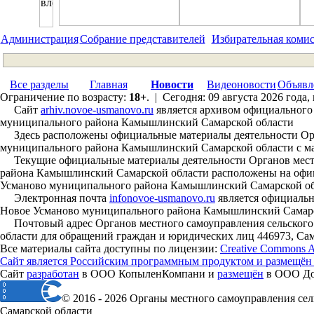
Администрация
Собрание представителей
Избирательная коми
Все разделы
Главная
Новости
Видеоновости
Объявл
Ограничение по возрасту:
18+
. | Сегодня: 09 августа 2026 года,
Сайт
arhiv.novoe-usmanovo.ru
является архивом официального 
муниципального района Камышлинский Самарской области
Здесь расположены официальные материалы деятельности Орга
муниципального района Камышлинский Самарской области с мая 
Текущие официальные материалы деятельности Органов местн
района Камышлинский Самарской области расположены на офиц
Усманово муниципального района Камышлинский Самарской об
Электронная почта
infonovoe-usmanovo.ru
является официальн
Новое Усманово муниципального района Камышлинский Самарс
Почтовый адрес Органов местного самоуправления сельского
области для обращений граждан и юридических лиц 446973, Сам
Все материалы сайта доступны по лицензии:
Creative Commons Att
Сайт является Российским программным продуктом и размещён
Сайт
разработан
в ООО КопыленКомпани и
размещён
в ООО Дом
© 2016 - 2026 Органы местного самоуправления с
Самарской области